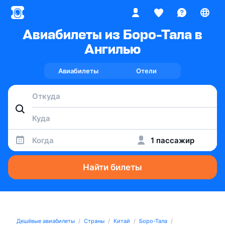
Авиабилеты из Боро-Тала в
Ангилью
Авиабилеты
Отели
Когда
1 пассажир
Найти билеты
Дешёвые авиабилеты
Страны
Китай
Боро-Тала