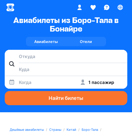
Авиабилеты из Боро-Тала в
Бонайре
Авиабилеты
Отели
Когда
1 пассажир
Найти билеты
Дешёвые авиабилеты
Страны
Китай
Боро-Тала