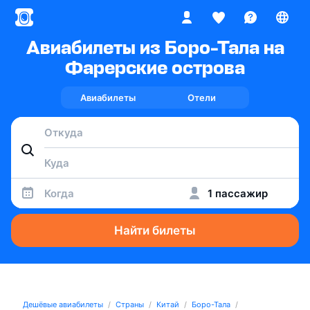
Авиабилеты из Боро-Тала на
Фарерские острова
Авиабилеты
Отели
Когда
1 пассажир
Найти билеты
Дешёвые авиабилеты
Страны
Китай
Боро-Тала