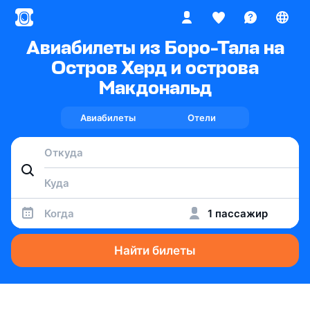
Авиабилеты из Боро-Тала на
Остров Херд и острова
Макдональд
Авиабилеты
Отели
Когда
1 пассажир
Найти билеты