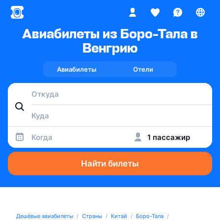
Авиабилеты из Боро-Тала в
Венгрию
Авиабилеты
Отели
Когда
1 пассажир
Найти билеты
Дешёвые авиабилеты
Страны
Китай
Боро-Тала