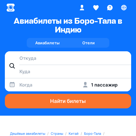
Авиабилеты из Боро-Тала в
Индию
Авиабилеты
Отели
Когда
1 пассажир
Найти билеты
Дешёвые авиабилеты
Страны
Китай
Боро-Тала