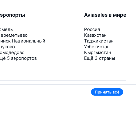
эропорты
Aviasales в мире
омель
Россия
ереметьево
Казахстан
инск Национальный
Таджикистан
нуково
Узбекистан
омодедово
Кыргызстан
щё 5 аэропортов
Ещё 3 страны
Принять всё
В приложении тоже удобно
Если цена на билет упадёт, сразу пришлём
уведомление