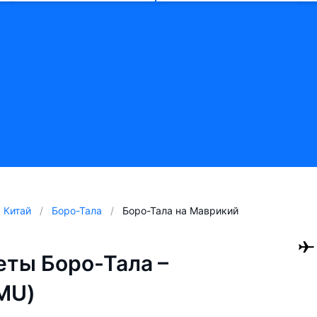
Китай
Боро-Тала
Боро-Тала на Маврикий
ты Боро-Тала –
MU)