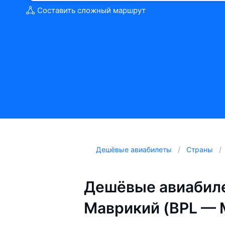
Составить сложный маршрут
Дешёвые авиабилеты
Страны
Дешёвые авиабиле
Маврикий (BPL — 