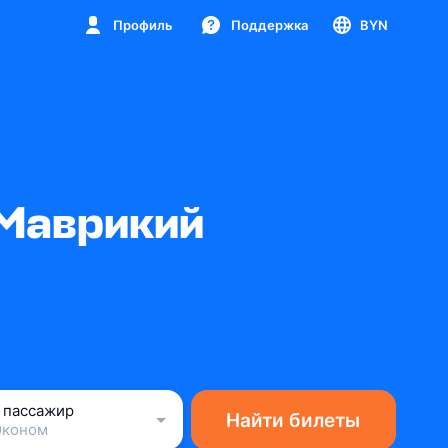
Профиль
Поддержка
BYN
 Маврикий
1 пассажир
Найти билеты
Эконом