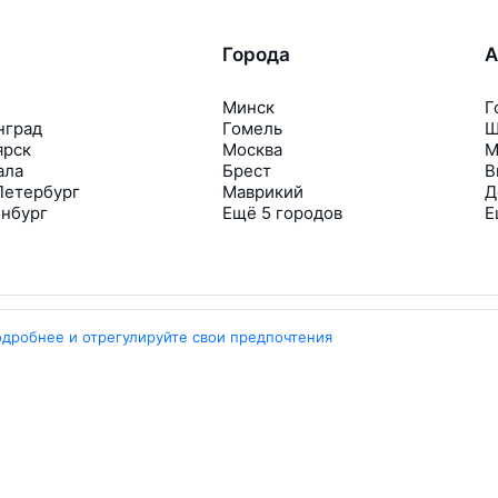
Города
А
Минск
Г
нград
Гомель
Ш
ярск
Москва
М
ала
Брест
В
Петербург
Маврикий
Д
инбург
Ещё 5 городов
Е
одробнее и отрегулируйте свои предпочтения
Travelpayouts
Партнёрская программа