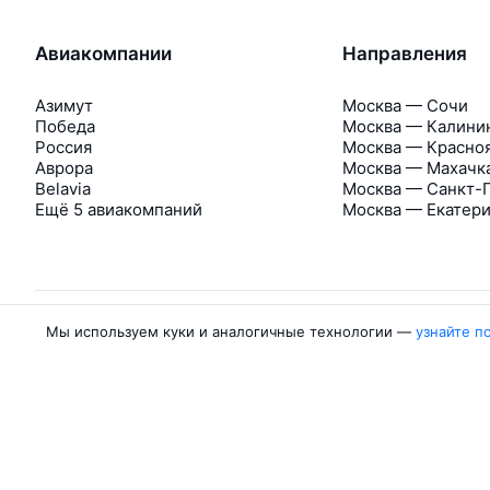
Авиакомпании
Направления
Азимут
Москва — Сочи
Победа
Москва — Калини
Россия
Москва — Красно
Аврора
Москва — Махачк
Belavia
Москва — Санкт-
Ещё 5 авиакомпаний
Москва — Екатер
Мы используем куки и аналогичные технологии —
узнайте п
Об Авиасейлс
Авиасейлс
Пресс‑центр
©
2007–2026