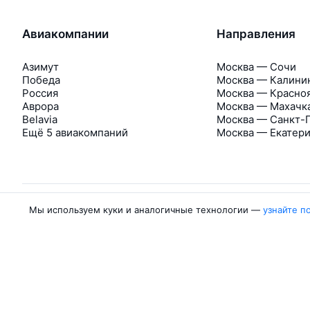
Авиакомпании
Направления
Азимут
Москва — Сочи
Победа
Москва — Калини
Россия
Москва — Красно
Аврора
Москва — Махачк
Belavia
Москва — Санкт-
Ещё 5 авиакомпаний
Москва — Екатер
Мы используем куки и аналогичные технологии —
узнайте п
Об Авиасейлс
Авиасейлс
Пресс‑центр
©
2007–2026