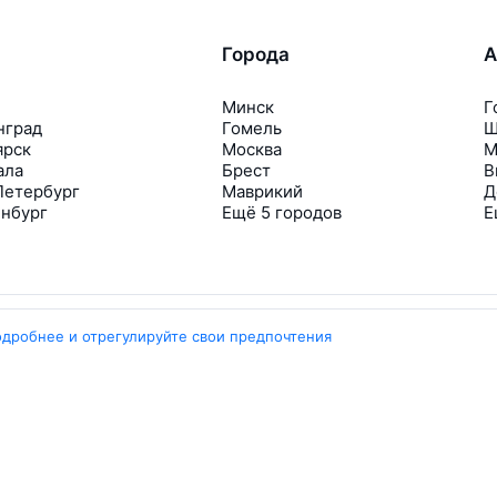
Города
А
Минск
Г
нград
Гомель
Ш
ярск
Москва
М
ала
Брест
В
Петербург
Маврикий
Д
инбург
Ещё 5 городов
Е
одробнее и отрегулируйте свои предпочтения
Travelpayouts
Партнёрская программа