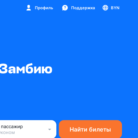
Профиль
Поддержка
BYN
 Замбию
1 пассажир
Найти билеты
Эконом