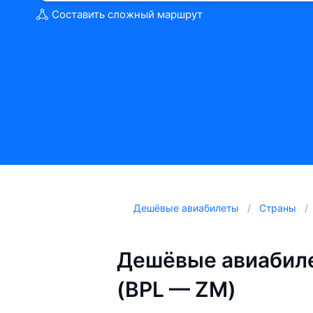
Составить сложный маршрут
Дешёвые авиабилеты
Страны
Дешёвые авиабиле
(BPL — ZM)