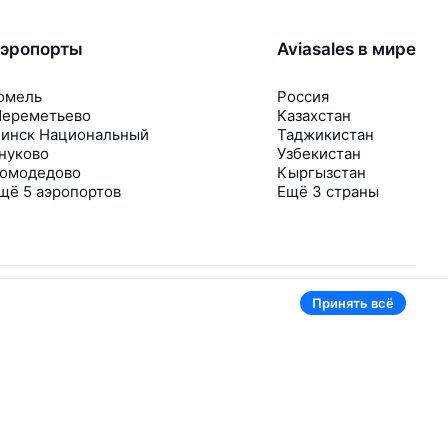
эропорты
Aviasales в мире
омель
Россия
ереметьево
Казахстан
инск Национальный
Таджикистан
нуково
Узбекистан
омодедово
Кыргызстан
щё 5 аэропортов
Ещё 3 страны
Принять всё
В приложении тоже удобно
Если цена на билет упадёт, сразу пришлём
уведомление