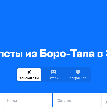
леты из Боро-Тала в
Авиабилеты
Отели
Избранное
Когда
Обратно