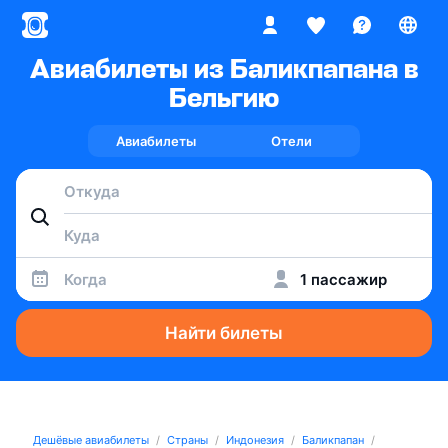
Авиабилеты из Баликпапана в
Бельгию
Авиабилеты
Отели
Когда
1 пассажир
Найти билеты
Дешёвые авиабилеты
Страны
Индонезия
Баликпапан