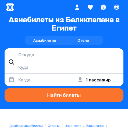
Авиабилеты из Баликпапана в
Египет
Авиабилеты
Отели
Когда
1 пассажир
Найти билеты
Дешёвые авиабилеты
Страны
Индонезия
Баликпапан