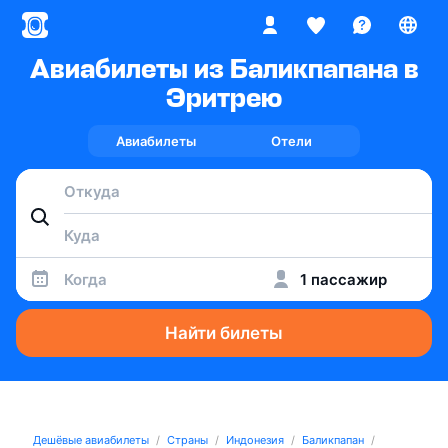
Авиабилеты из Баликпапана в
Эритрею
Авиабилеты
Отели
Когда
1 пассажир
Найти билеты
Дешёвые авиабилеты
Страны
Индонезия
Баликпапан