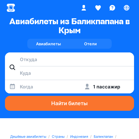
Авиабилеты из Баликпапана в
Крым
Авиабилеты
Отели
Когда
1 пассажир
Найти билеты
Дешёвые авиабилеты
Страны
Индонезия
Баликпапан