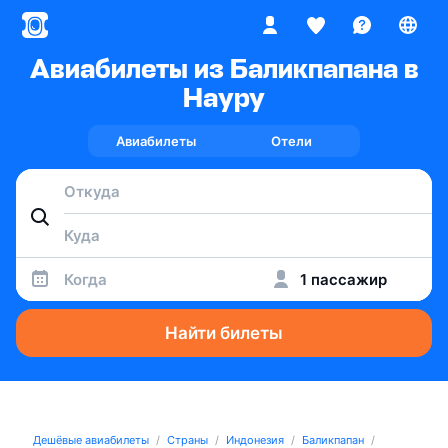
Авиабилеты из Баликпапана в
Науру
Авиабилеты
Отели
Когда
1 пассажир
Найти билеты
Дешёвые авиабилеты
Страны
Индонезия
Баликпапан