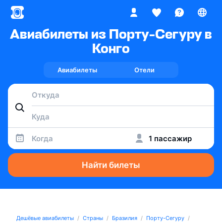
Авиабилеты из Порту-Сегуру в
Конго
Авиабилеты
Отели
Когда
1 пассажир
Найти билеты
Дешёвые авиабилеты
Страны
Бразилия
Порту-Сегуру