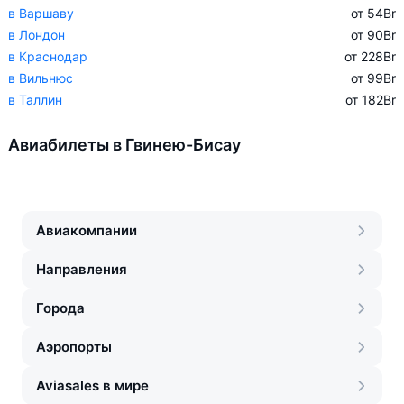
в Варшаву
от 54
Br
в Лондон
от 90
Br
в Краснодар
от 228
Br
в Вильнюс
от 99
Br
в Таллин
от 182
Br
Авиабилеты в Гвинею-Бисау
Авиакомпании
Направления
Города
Аэропорты
Aviasales в мире