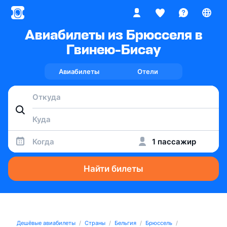
Авиабилеты из Брюсселя в
Гвинею-Бисау
Авиабилеты
Отели
Когда
1 пассажир
Найти билеты
Дешёвые авиабилеты
Страны
Бельгия
Брюссель