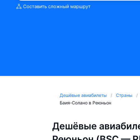
Составить сложный маршрут
Дешёвые авиабилеты
Страны
Баия-Солано в Реюньон
Дешёвые авиабиле
Реюньон (BSC — R