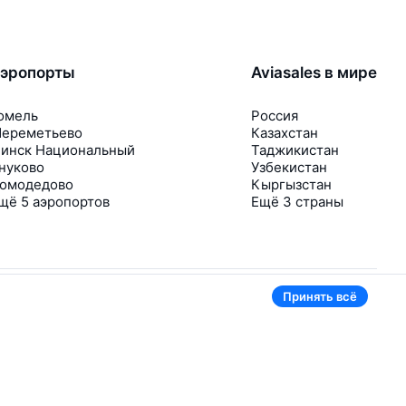
эропорты
Aviasales в мире
омель
Россия
ереметьево
Казахстан
инск Национальный
Таджикистан
нуково
Узбекистан
омодедово
Кыргызстан
щё 5 аэропортов
Ещё 3 страны
Принять всё
В приложении тоже удобно
Если цена на билет упадёт, сразу пришлём
уведомление