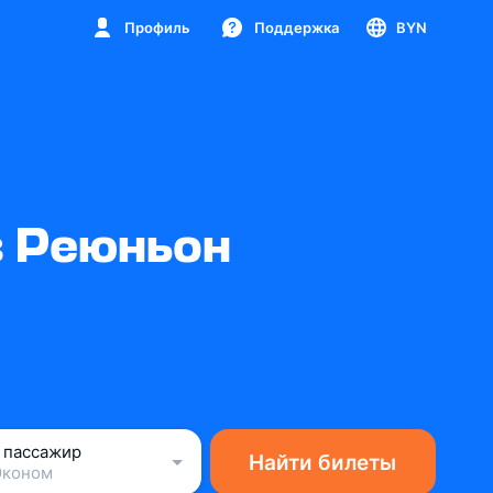
Профиль
Поддержка
BYN
в Реюньон
1 пассажир
Найти билеты
Эконом