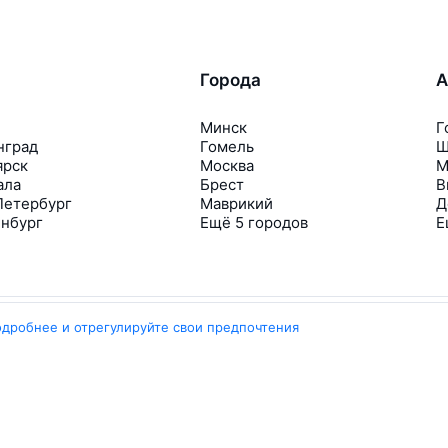
Города
А
Минск
Г
нград
Гомель
Ш
ярск
Москва
М
ала
Брест
В
Петербург
Маврикий
Д
инбург
Ещё 5 городов
Е
одробнее и отрегулируйте свои предпочтения
Travelpayouts
Партнёрская программа