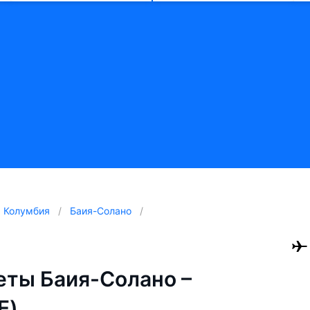
Колумбия
Баия-Солано
ты Баия-Солано –
E)