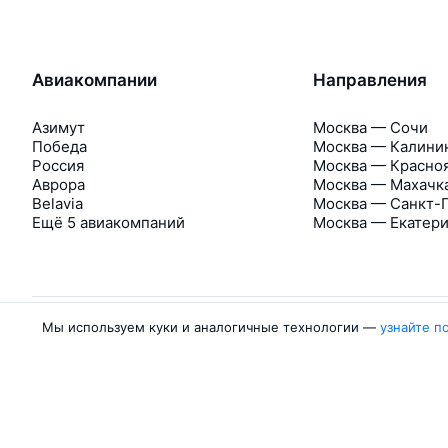
Авиакомпании
Направления
Азимут
Москва — Сочи
Победа
Москва — Калини
Россия
Москва — Красно
Аврора
Москва — Махачк
Belavia
Москва — Санкт-
Ещё 5 авиакомпаний
Москва — Екатер
Мы используем куки и аналогичные технологии —
узнайте п
Об Авиасейлс
Авиасейлс
Пресс‑центр
©
2007–2026