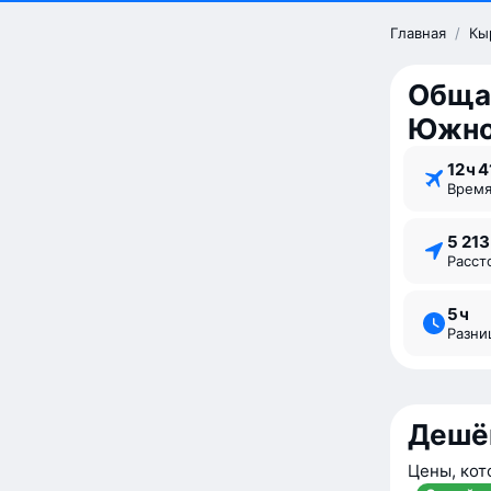
Главная
/
Кы
Обща
Южно
12 ⁠ч 4
Врем
5 21
Расс
5 ⁠ч
Разн
Дешё
Цены, кот