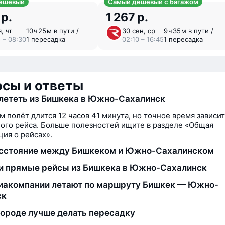
ешёвый
Самый дешёвый с багажом
 р.
1 267 р.
, чт
10 ⁠ч 25 ⁠м в пути /
30 сен, ср
9 ⁠ч 35 ⁠м в пути /
5 – 08:30
1 пересадка
02:10 – 16:45
1 пересадка
сы и ответы
лететь из Бишкека в Южно-Сахалинск
м полёт длится 12 часов 41 минута, но точное время зависит
ого рейса. Больше полезностей ищите в разделе «Общая
ия о рейсах».
асстояние между Бишкеком и Южно-Сахалинском
и прямые рейсы из Бишкека в Южно-Сахалинск
иакомпании летают по маршруту Бишкек — Южно-
ск
городе лучше делать пересадку