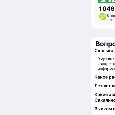
Самый д
1 046
5 ноя
17:0
Вопро
Сколько 
В средне
конкретн
информац
Какое р
Летают л
Какие ав
Сахалин
В каком 