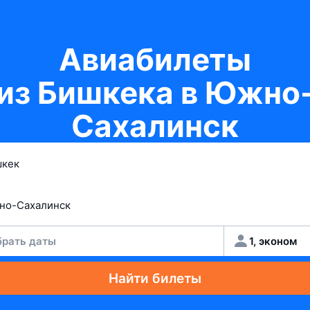
Авиабилеты
из Бишкека в Южно
Сахалинск
рать даты
1, эконом
Найти билеты