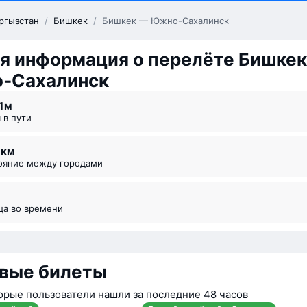
ргызстан
/
Бишкек
/
Бишкек — Южно-Сахалинск
я информация о перелёте Бишке
‑Сахалинск
1 ⁠м
я в пути
3 км
тояние между городами
ица во времени
вые билеты
орые пользователи нашли за последние 48 часов