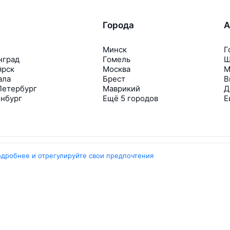
Города
А
Минск
Г
нград
Гомель
Ш
ярск
Москва
М
ала
Брест
В
Петербург
Маврикий
Д
инбург
Ещё 5 городов
Е
одробнее и отрегулируйте свои предпочтения
Travelpayouts
Партнёрская программа