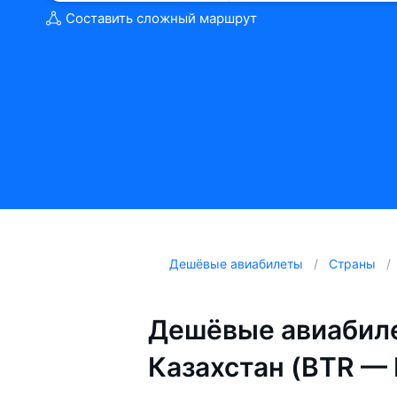
Составить сложный маршрут
Дешёвые авиабилеты
Страны
Дешёвые авиабиле
Казахстан (BTR — 