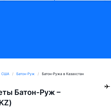
США
Батон-Руж
Батон-Ружа в Казахстан
ты Батон-Руж –
KZ)