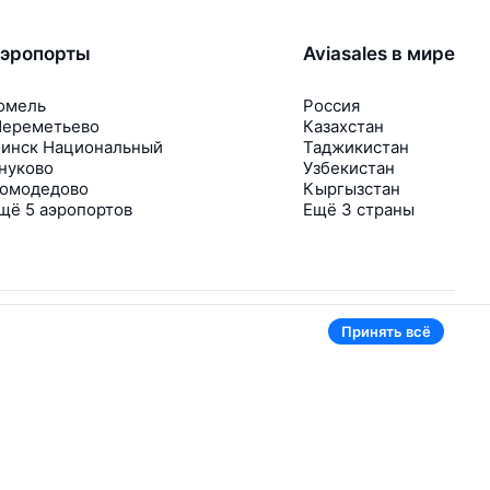
эропорты
Aviasales в мире
омель
Россия
ереметьево
Казахстан
инск Национальный
Таджикистан
нуково
Узбекистан
омодедово
Кыргызстан
щё 5 аэропортов
Ещё 3 страны
Принять всё
В приложении тоже удобно
Если цена на билет упадёт, сразу пришлём
уведомление