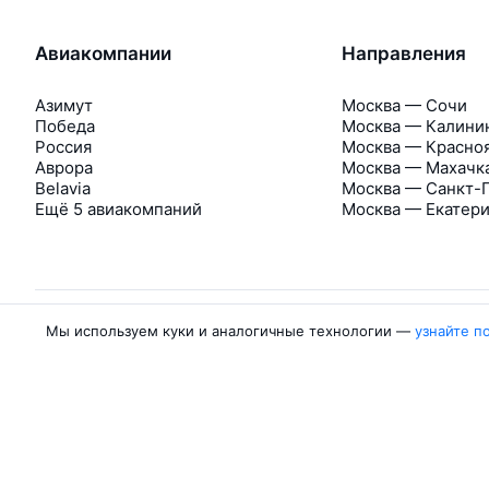
Авиакомпании
Направления
Азимут
Москва — Сочи
Победа
Москва — Калини
Россия
Москва — Красно
Аврора
Москва — Махачк
Belavia
Москва — Санкт-
Ещё 5 авиакомпаний
Москва — Екатер
Мы используем куки и аналогичные технологии —
узнайте п
Об Авиасейлс
Авиасейлс
Пресс‑центр
©
2007–2026