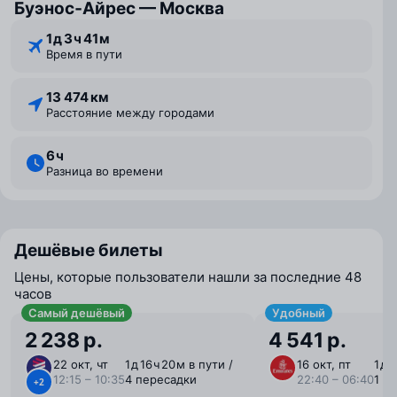
Буэнос‑Айрес — Москва
1 ⁠д 3 ⁠ч 41 ⁠м
Время в пути
13 474 км
Расстояние между городами
6 ⁠ч
Разница во времени
Дешёвые билеты
Цены, которые пользователи нашли за последние 48
часов
Самый дешёвый
Удобный
2 238 р.
4 541 р.
22 окт, чт
1 ⁠д 16 ⁠ч 20 ⁠м в пути /
16 окт, пт
1 ⁠д 
12:15 – 10:35
4 пересадки
22:40 – 06:40
1 п
+2