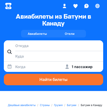
Авиабилеты из Батуми в
Канаду
Авиабилеты
Отели
Когда
1 пассажир
Найти билеты
Дешёвые авиабилеты
Страны
Грузия
Батуми
Батуми в Канаду