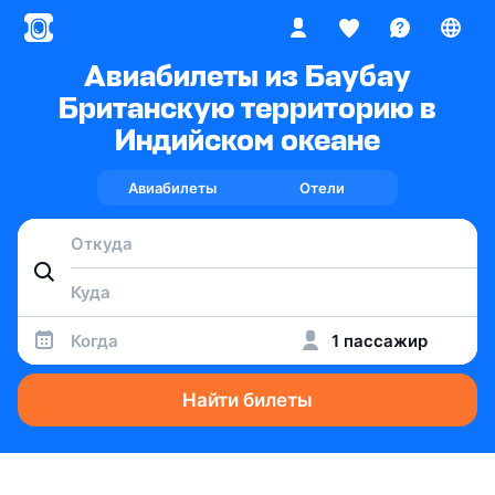
Авиабилеты из Баубау
Британскую территорию в
Индийском океане
Авиабилеты
Отели
Когда
1 пассажир
Найти билеты