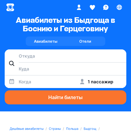
Авиабилеты из Быдгоща в
Боснию и Герцеговину
Авиабилеты
Отели
Когда
1 пассажир
Найти билеты
Дешёвые авиабилеты
Страны
Польша
Быдгощ