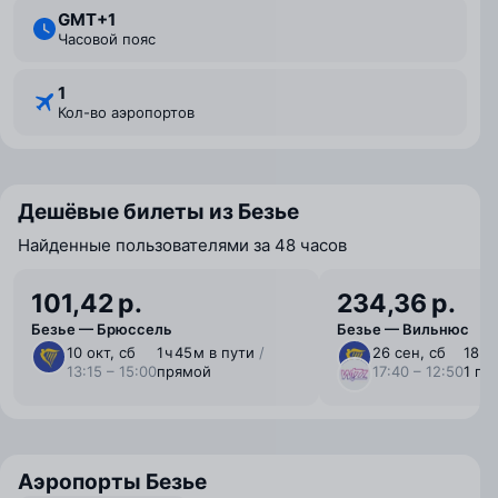
GMT+1
Часовой пояс
1
Кол-во аэропортов
Дешёвые билеты из Безье
Найденные пользователями за 48 часов
101,42 р.
234,36 р.
Безье — Брюссель
Безье — Вильнюс
10 окт, сб
1 ⁠ч 45 ⁠м в пути
/
26 сен, сб
18 ⁠ч 
13:15 – 15:00
прямой
17:40 – 12:50
1 пе
Аэропорты Безье