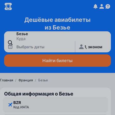
Дешёвые авиабилеты
из Безье
Выбрать даты
1, эконом
Найти билеты
Главная
/
Франция
/
Безье
Общая информация о Безье
BZR
Код ИАТА