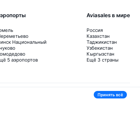
эропорты
Aviasales в мире
омель
Россия
ереметьево
Казахстан
инск Национальный
Таджикистан
нуково
Узбекистан
омодедово
Кыргызстан
щё 5 аэропортов
Ещё 3 страны
Принять всё
В приложении тоже удобно
Если цена на билет упадёт, сразу пришлём
уведомление