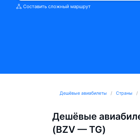
Составить сложный маршрут
Дешёвые авиабилеты
Страны
Дешёвые авиабиле
(BZV — TG)