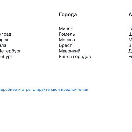
Города
А
Минск
Г
нград
Гомель
Ш
ярск
Москва
М
ала
Брест
В
Петербург
Маврикий
Д
инбург
Ещё 5 городов
Е
одробнее и отрегулируйте свои предпочтения
Travelpayouts
Партнёрская программа