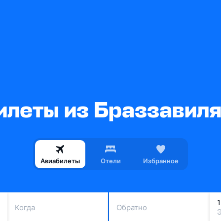
леты из Браззавиля
Авиабилеты
Отели
Избранное
Когда
Обратно