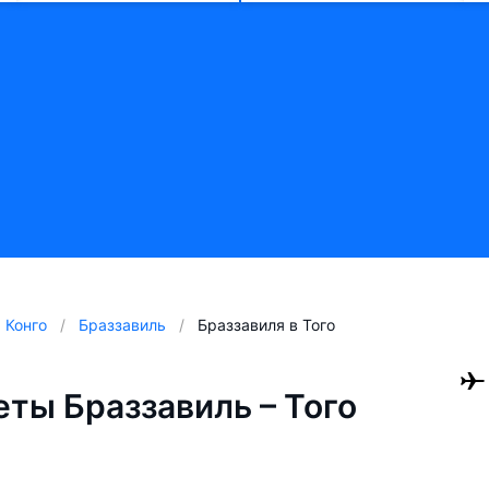
Конго
Браззавиль
Браззавиля в Того
ты Браззавиль – Того