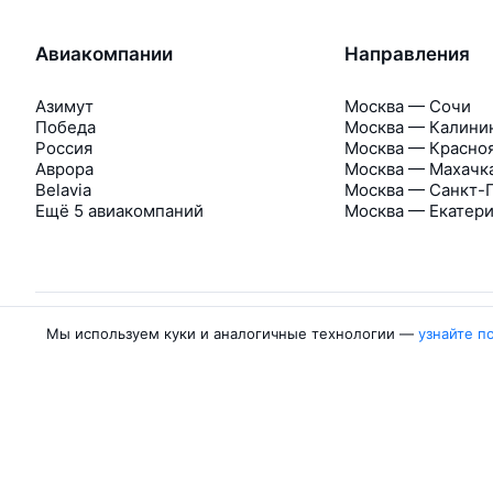
Авиакомпании
Направления
Азимут
Москва — Сочи
Победа
Москва — Калини
Россия
Москва — Красно
Аврора
Москва — Махачк
Belavia
Москва — Санкт-
Ещё 5 авиакомпаний
Москва — Екатер
Мы используем куки и аналогичные технологии —
узнайте п
Об Авиасейлс
Авиасейлс
Пресс‑центр
©
2007–2026