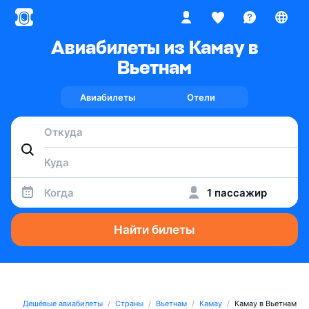
Авиабилеты из Камау в
Вьетнам
Авиабилеты
Отели
Когда
1 пассажир
Найти билеты
Дешёвые авиабилеты
Страны
Вьетнам
Камау
Камау в Вьетнам