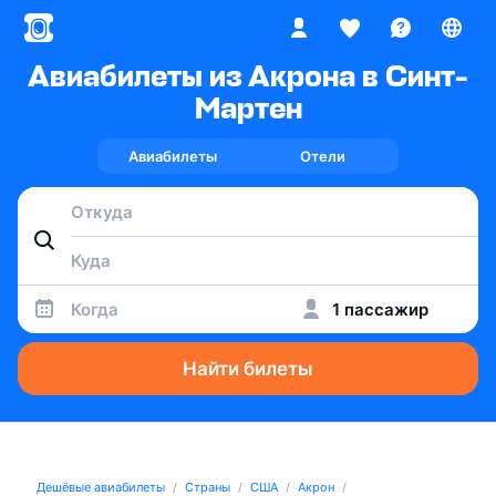
Авиабилеты из Акрона в Синт-
Мартен
Авиабилеты
Отели
Когда
1 пассажир
Найти билеты
Дешёвые авиабилеты
Страны
США
Акрон