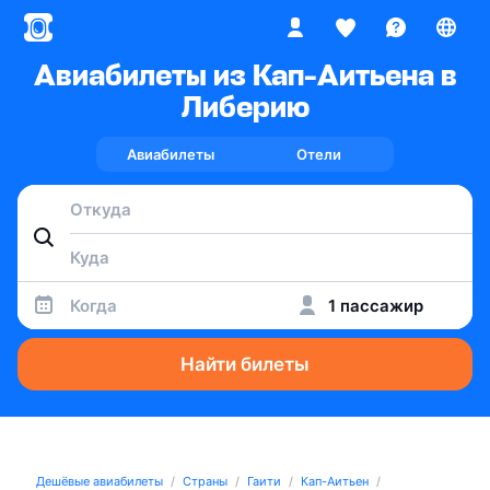
Авиабилеты из Кап-Аитьена в
Либерию
Авиабилеты
Отели
Когда
1 пассажир
Найти билеты
Дешёвые авиабилеты
Страны
Гаити
Кап-Аитьен