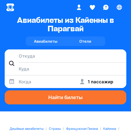
Авиабилеты из Кайенны в
Парагвай
Авиабилеты
Отели
Когда
1 пассажир
Найти билеты
Дешёвые авиабилеты
Страны
Французская Гвиана
Кайенна