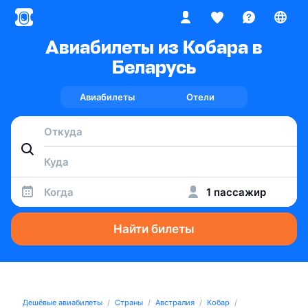
Авиабилеты из Кобара в
Беларусь
Авиабилеты
Отели
Когда
1 пассажир
Найти билеты
Дешёвые авиабилеты
Страны
Австралия
Кобар