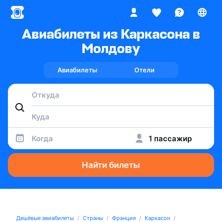
Авиабилеты из Каркасона в
Молдову
Авиабилеты
Отели
Когда
1 пассажир
Найти билеты
Дешёвые авиабилеты
Страны
Франция
Каркасон