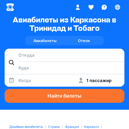
Авиабилеты из Каркасона в
Тринидад и Тобаго
Авиабилеты
Отели
Когда
1 пассажир
Найти билеты
Дешёвые авиабилеты
Страны
Франция
Каркасон