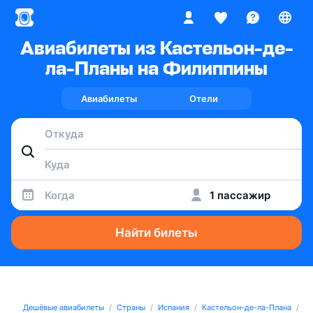
Авиабилеты из Кастельон-де-
ла-Планы на Филиппины
Авиабилеты
Отели
Когда
1 пассажир
Найти билеты
Дешёвые авиабилеты
Страны
Испания
Кастельон-де-ла-Плана