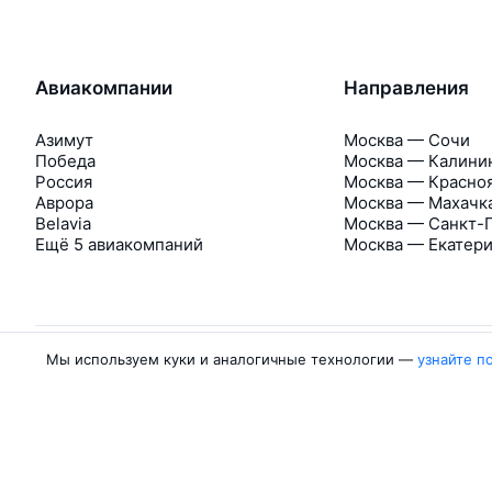
Авиакомпании
Направления
Азимут
Москва — Сочи
Победа
Москва — Калини
Россия
Москва — Красно
Аврора
Москва — Махачк
Belavia
Москва — Санкт-
Ещё 5 авиакомпаний
Москва — Екатер
Мы используем куки и аналогичные технологии —
узнайте п
Об Авиасейлс
Авиасейлс
Пресс‑центр
©
2007–2026