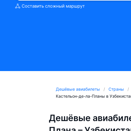
Составить сложный маршрут
Дешёвые авиабилеты
Страны
Кастельон-де-ла-Планы в Узбекиста
Дешёвые авиабиле
Плана – Узбекиста