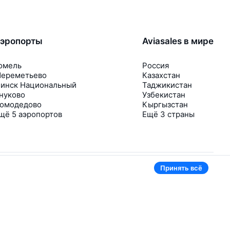
эропорты
Aviasales в мире
омель
Россия
ереметьево
Казахстан
инск Национальный
Таджикистан
нуково
Узбекистан
омодедово
Кыргызстан
щё 5 аэропортов
Ещё 3 страны
Принять всё
В приложении тоже удобно
Если цена на билет упадёт, сразу пришлём
уведомление