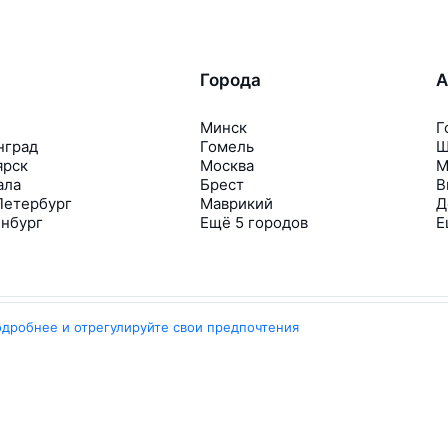
Города
А
Минск
Г
нград
Гомель
Ш
ярск
Москва
М
ала
Брест
В
Петербург
Маврикий
Д
инбург
Ещё 5 городов
Е
одробнее и отрегулируйте свои предпочтения
Travelpayouts
Партнёрская программа