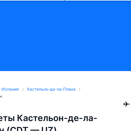
Испания
Кастельон-де-ла-Плана
н
ты Кастельон-де-ла-
н (CDT — UZ)