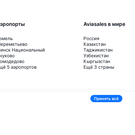
эропорты
Aviasales в мире
омель
Россия
ереметьево
Казахстан
инск Национальный
Таджикистан
нуково
Узбекистан
омодедово
Кыргызстан
щё 5 аэропортов
Ещё 3 страны
Принять всё
В приложении тоже удобно
Если цена на билет упадёт, сразу пришлём
уведомление