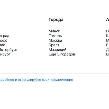
Города
А
Минск
Г
нград
Гомель
Ш
ярск
Москва
М
ала
Брест
В
Петербург
Маврикий
Д
инбург
Ещё 5 городов
Е
одробнее и отрегулируйте свои предпочтения
Travelpayouts
Партнёрская программа