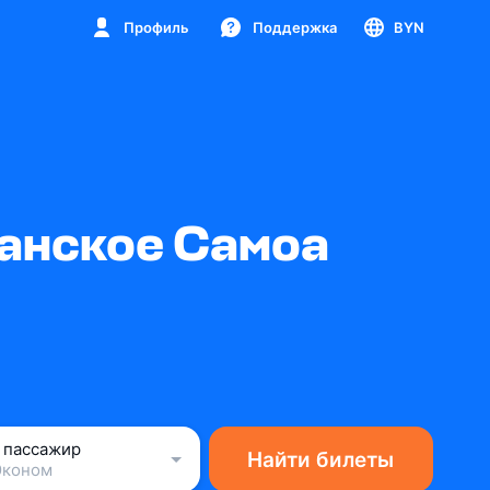
Профиль
Поддержка
BYN
канское Самоа
1 пассажир
Найти билеты
Эконом