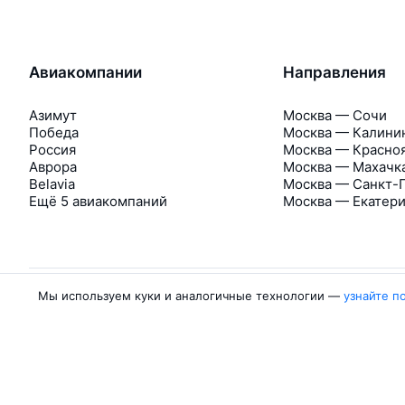
Авиакомпании
Направления
Азимут
Москва — Сочи
Победа
Москва — Калини
Россия
Москва — Красно
Аврора
Москва — Махачк
Belavia
Москва — Санкт-
Ещё 5 авиакомпаний
Москва — Екатер
Мы используем куки и аналогичные технологии —
узнайте п
Об Авиасейлс
Авиасейлс
Пресс‑центр
©
2007–2026