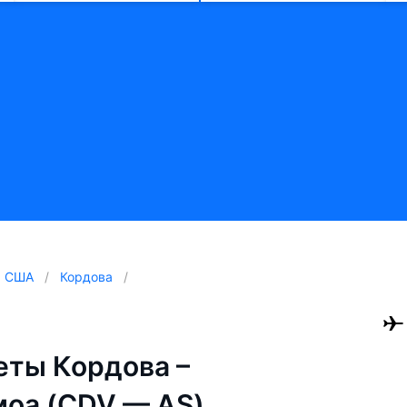
США
Кордова
ты Кордова –
оа (CDV — AS)