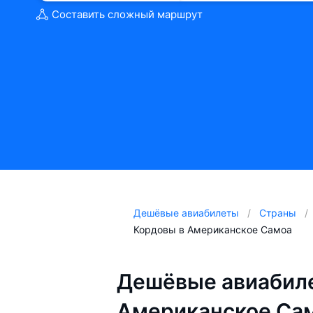
Составить сложный маршрут
Дешёвые авиабилеты
Страны
Кордовы в Американское Самоа
Дешёвые авиабиле
Американское Сам