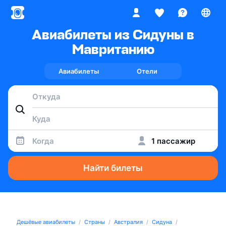
Авиабилеты из Сидуны в
Мавританию
Авиабилеты
Отели
Когда
1 пассажир
Найти билеты
Дешёвые авиабилеты
Страны
Австралия
Сидуна