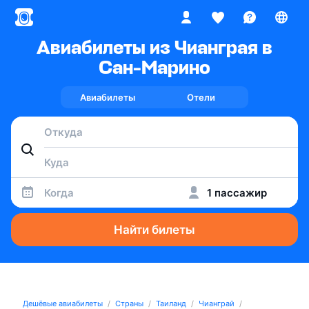
Авиабилеты из Чианграя в
Сан-Марино
Авиабилеты
Отели
Когда
1 пассажир
Найти билеты
Дешёвые авиабилеты
Страны
Таиланд
Чианграй