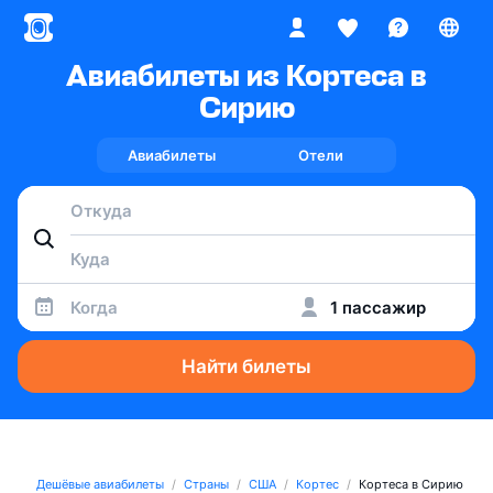
Авиабилеты из Кортеса в
Сирию
Авиабилеты
Отели
Когда
1 пассажир
Найти билеты
Дешёвые авиабилеты
Страны
США
Кортес
Кортеса в Сирию