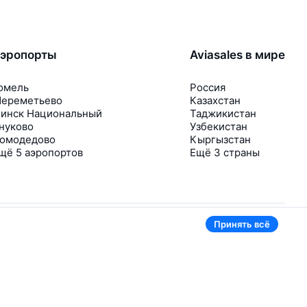
эропорты
Aviasales в мире
омель
Россия
ереметьево
Казахстан
инск Национальный
Таджикистан
нуково
Узбекистан
омодедово
Кыргызстан
щё 5 аэропортов
Ещё 3 страны
Принять всё
В приложении тоже удобно
Если цена на билет упадёт, сразу пришлём
уведомление