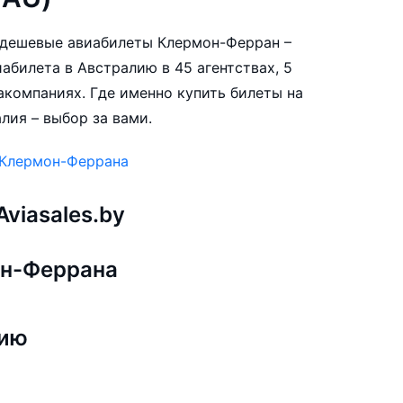
е дешевые авиабилеты Клермон-Ферран –
абилета в Австралию в 45 агентствах, 5
акомпаниях. Где именно купить билеты на
лия – выбор за вами.
 Клермон-Феррана
viasales.by
он-Феррана
лию