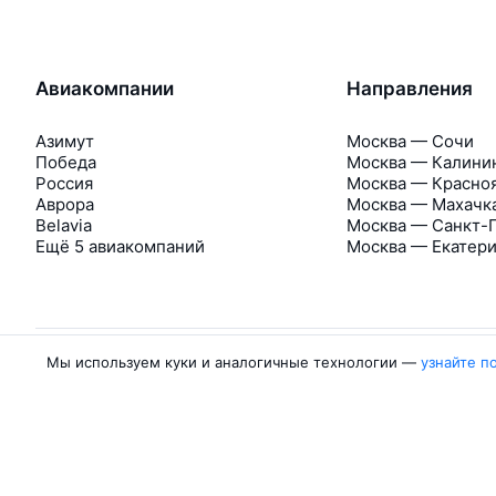
Авиакомпании
Направления
Азимут
Москва — Сочи
Победа
Москва — Калини
Россия
Москва — Красно
Аврора
Москва — Махачк
Belavia
Москва — Санкт-
Ещё 5 авиакомпаний
Москва — Екатер
Мы используем куки и аналогичные технологии —
узнайте п
Об Авиасейлс
Авиасейлс
Пресс‑центр
©
2007–2026