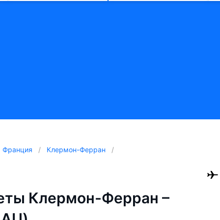
Франция
Клермон-Ферран
еты Клермон-Ферран –
 AU)