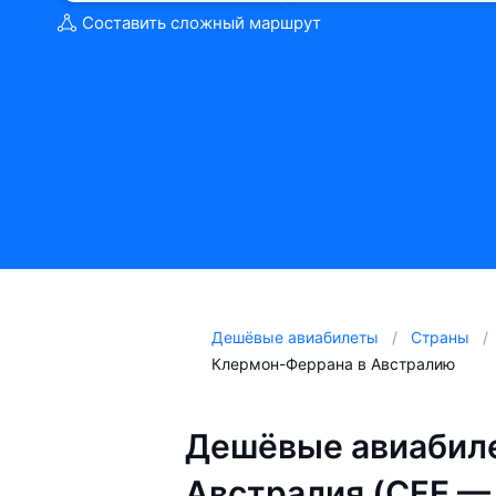
Составить сложный маршрут
Дешёвые авиабилеты
Страны
Клермон-Феррана в Австралию
Дешёвые авиабил
Австралия (CFE —