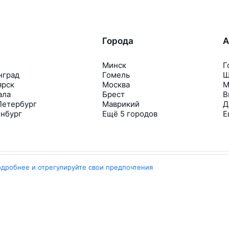
Города
А
Минск
Г
нград
Гомель
Ш
ярск
Москва
М
ала
Брест
В
Петербург
Маврикий
Д
инбург
Ещё 5 городов
Е
одробнее и отрегулируйте свои предпочтения
Travelpayouts
Партнёрская программа