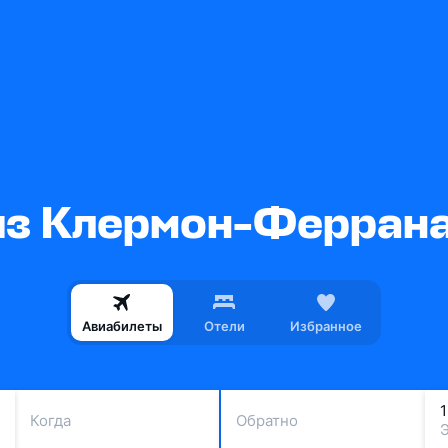
из Клермон-Феррана
Авиабилеты
Отели
Избранное
Когда
Обратно