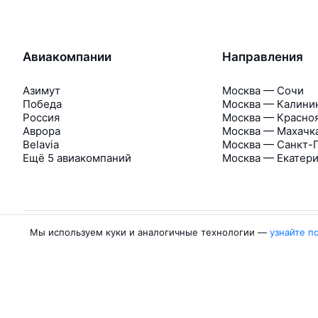
Авиакомпании
Направления
Азимут
Москва — Сочи
Победа
Москва — Калини
Россия
Москва — Красно
Аврора
Москва — Махачк
Belavia
Москва — Санкт-
Ещё 5 авиакомпаний
Москва — Екатер
Мы используем куки и аналогичные технологии —
узнайте п
Об Авиасейлс
Авиасейлс
Пресс‑центр
©
2007–2026