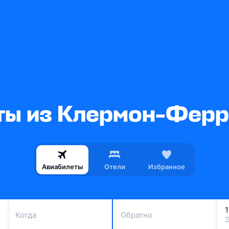
ы из Клермон-Ферр
Авиабилеты
Отели
Избранное
Когда
Обратно