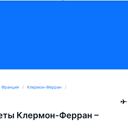
Франция
Клермон-Ферран
еты Клермон-Ферран –