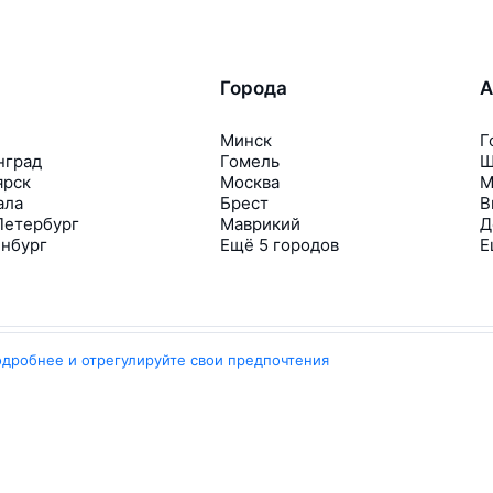
Города
А
Минск
Г
нград
Гомель
Ш
ярск
Москва
М
ала
Брест
В
Петербург
Маврикий
Д
инбург
Ещё 5 городов
Е
одробнее и отрегулируйте свои предпочтения
Travelpayouts
Партнёрская программа