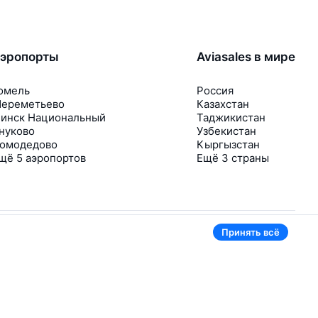
эропорты
Aviasales в мире
омель
Россия
ереметьево
Казахстан
инск Национальный
Таджикистан
нуково
Узбекистан
омодедово
Кыргызстан
щё 5 аэропортов
Ещё 3 страны
Принять всё
В приложении тоже удобно
Если цена на билет упадёт, сразу пришлём
уведомление