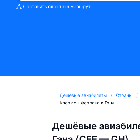
Составить сложный маршрут
Дешёвые авиабилеты
Страны
Клермон-Феррана в Гану
Дешёвые авиабил
Гана (CFE — GH)