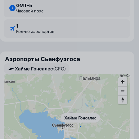
GMT-5
Часовой пояс
1
Кол-во аэропортов
Аэропорты Сьенфуэгоса
Хайме Гонсалес
(CFG)
Хайме Гонсалес