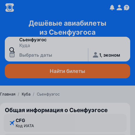
Дешёвые авиабилеты
из Сьенфуэгоса
Выбрать даты
1, эконом
Найти билеты
Главная
/
Куба
/
Сьенфуэгос
Общая информация о Сьенфуэгосе
CFG
Код ИАТА