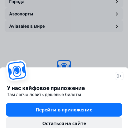
Города
Аэропорты
Aviasales в мире
0+
Авиасейлс
© 2007–2026
У нас кайфовое приложение
Об Авиасейлс
Там легче ловить дешёвые билеты
Пресс‑центр
Travelpayouts
Перейти в приложение
Партнёрская программа
Юридические документы
Остаться на сайте