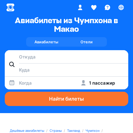
Авиабилеты из Чумпхона в
Макао
Авиабилеты
Отели
Когда
1 пассажир
Найти билеты
Дешёвые авиабилеты
Страны
Таиланд
Чумпхон