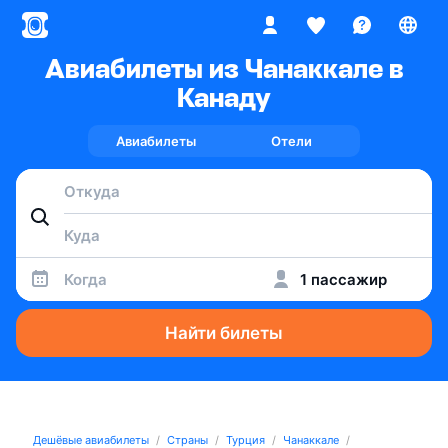
Авиабилеты из Чанаккале в
Канаду
Авиабилеты
Отели
Когда
1 пассажир
Найти билеты
Дешёвые авиабилеты
Страны
Турция
Чанаккале