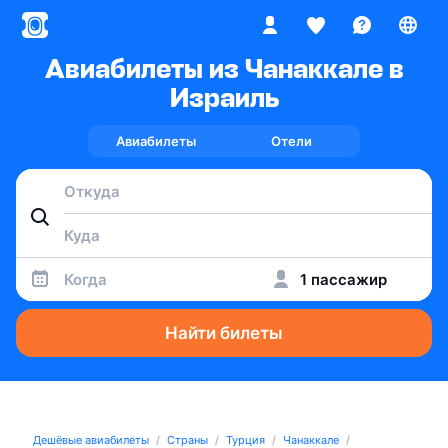
Авиабилеты из Чанаккале в
Израиль
Авиабилеты
Отели
Когда
1 пассажир
Найти билеты
Дешёвые авиабилеты
Страны
Турция
Чанаккале