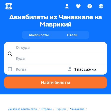
Авиабилеты из Чанаккале на
Маврикий
Авиабилеты
Отели
Когда
1 пассажир
Найти билеты
Дешёвые авиабилеты
Страны
Турция
Чанаккале