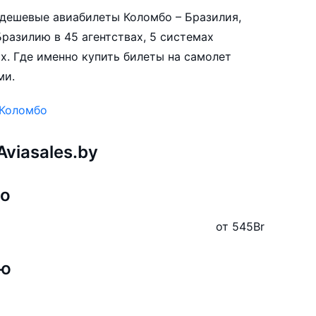
е дешевые авиабилеты Коломбо – Бразилия,
разилию в 45 агентствах, 5 системах
х. Где именно купить билеты на самолет
ми.
 Коломбо
viasales.by
бо
от 545
Br
ию