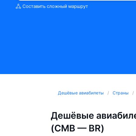
Составить сложный маршрут
Дешёвые авиабилеты
Страны
Дешёвые авиабиле
(CMB — BR)