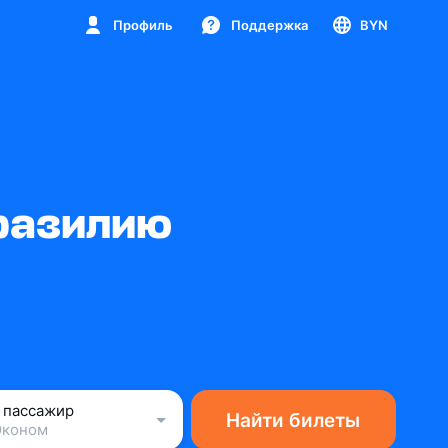
Профиль
Поддержка
BYN
разилию
1 пассажир
Найти билеты
Эконом