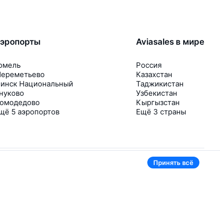
эропорты
Aviasales в мире
омель
Россия
ереметьево
Казахстан
инск Национальный
Таджикистан
нуково
Узбекистан
омодедово
Кыргызстан
щё 5 аэропортов
Ещё 3 страны
Принять всё
В приложении тоже удобно
Если цена на билет упадёт, сразу пришлём
уведомление