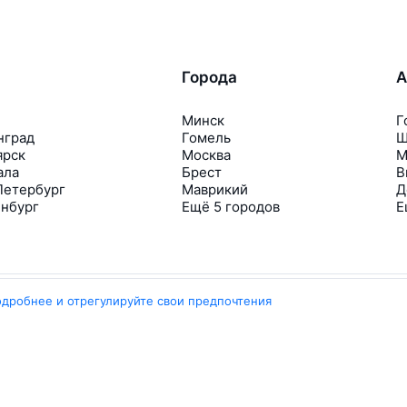
Города
А
Минск
Г
нград
Гомель
Ш
ярск
Москва
М
ала
Брест
В
Петербург
Маврикий
Д
инбург
Ещё 5 городов
Е
одробнее и отрегулируйте свои предпочтения
Travelpayouts
Партнёрская программа