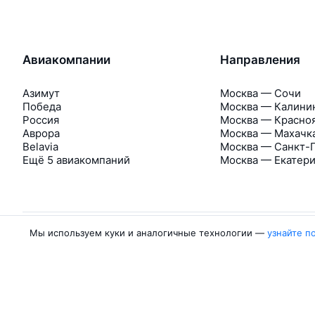
Авиакомпании
Направления
Азимут
Москва — Сочи
Победа
Москва — Калини
Россия
Москва — Красно
Аврора
Москва — Махачк
Belavia
Москва — Санкт-
Ещё 5 авиакомпаний
Москва — Екатер
Мы используем куки и аналогичные технологии —
узнайте п
Об Авиасейлс
Авиасейлс
Пресс‑центр
©
2007–2026