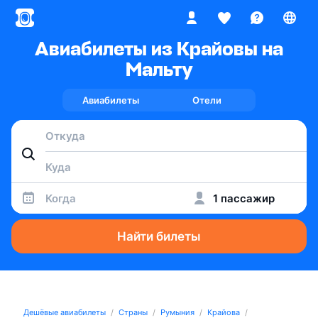
Авиабилеты из Крайовы на
Мальту
Авиабилеты
Отели
Когда
1 пассажир
Найти билеты
Дешёвые авиабилеты
Страны
Румыния
Крайова