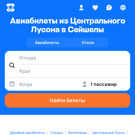
Авиабилеты из Центрального
Лусона в Сейшелы
Авиабилеты
Отели
Когда
1 пассажир
Найти билеты
Дешёвые авиабилеты
Страны
Филиппины
Центральный Лусон