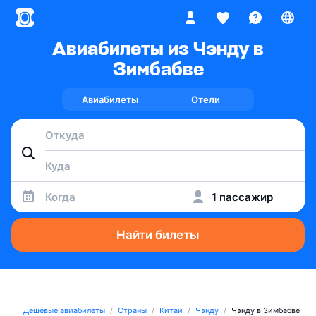
Авиабилеты из Чэнду в
Зимбабве
Авиабилеты
Отели
Когда
1 пассажир
Найти билеты
Дешёвые авиабилеты
Страны
Китай
Чэнду
Чэнду в Зимбабве