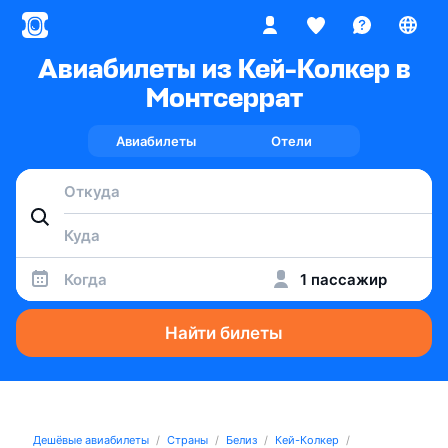
Авиабилеты из Кей-Колкер в
Монтсеррат
Авиабилеты
Отели
Когда
1 пассажир
Найти билеты
Дешёвые авиабилеты
Страны
Белиз
Кей-Колкер