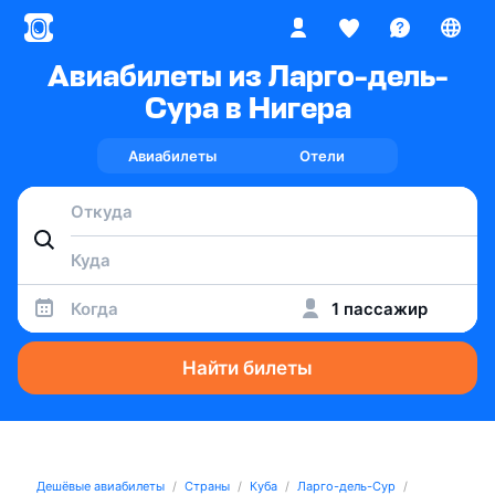
Авиабилеты из Ларго-дель-
Сура в Нигера
Авиабилеты
Отели
Когда
1 пассажир
Найти билеты
Дешёвые авиабилеты
Страны
Куба
Ларго-дель-Сур